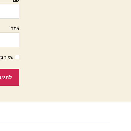
שם
אתר
שמור בד