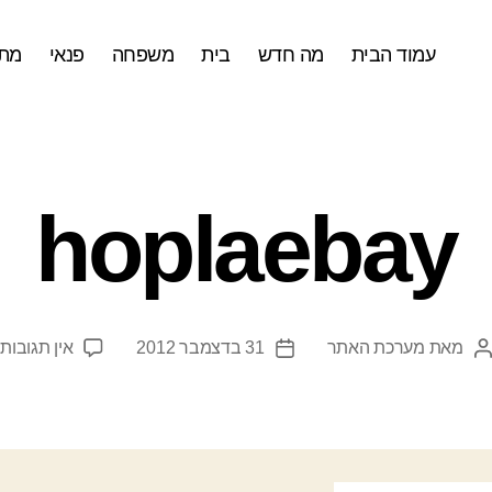
עמוד הבית
מה חדש
בית
משפחה
פנאי
מתכ
hoplaebay
ע
מאת
מערכת האתר
31 בדצמבר 2012
אין תגובות
המחבר
תאריך
y
הפוסט
פוסט