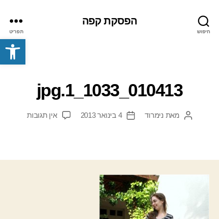
הפסקת קפה
חיפוש
תפריט
פתח סרגל נגישות
010413_1033_1.jpg
על
מאת
נימרוד
4 בינואר 2013
אין תגובות
המחבר
תאריך
010413_1033_1.jpg
הפוסט
פוסט