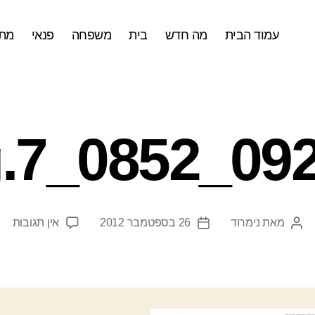
עמוד הבית
מה חדש
בית
משפחה
פנאי
מתכ
092612_
על
מאת
נימרוד
26 בספטמבר 2012
אין תגובות
המחבר
תאריך
2_7.png
הפוסט
פוסט