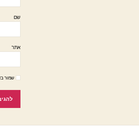
שם
אתר
שמור בד