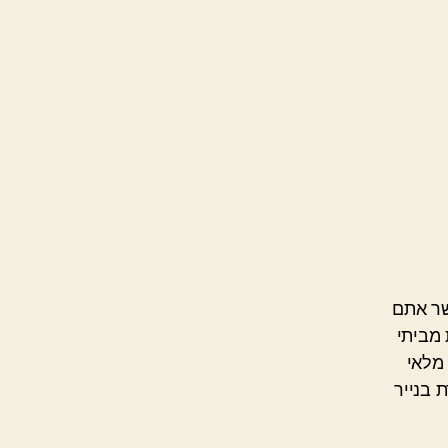
שר אתם
 מביתי
מלאי
 בנייר