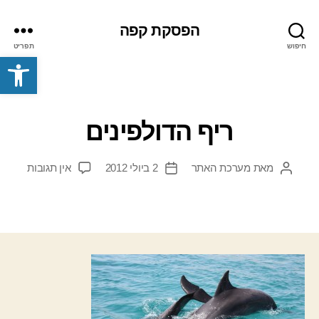
הפסקת קפה
חיפוש
תפריט
פתח סרגל נגישות
ריף הדולפינים
על
מאת
מערכת האתר
2 ביולי 2012
אין תגובות
המחבר
תאריך
ריף
הפוסט
פוסט
הדולפי