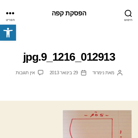
הפסקת קפה
חיפוש
תפריט
פתח סרגל נגישות
012913_1216_9.jpg
על
מאת
נימרוד
29 בינואר 2013
אין תגובות
המחבר
תאריך
012913_1216_9.jpg
הפוסט
פוסט