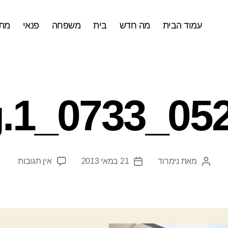
עמוד הבית
מה חדש
בית
משפחה
פנאי
מתכ
052113_
על
מאת
נימרוד
21 במאי 2013
אין תגובות
המחבר
תאריך
3_0733_1.png
הפוסט
פוסט