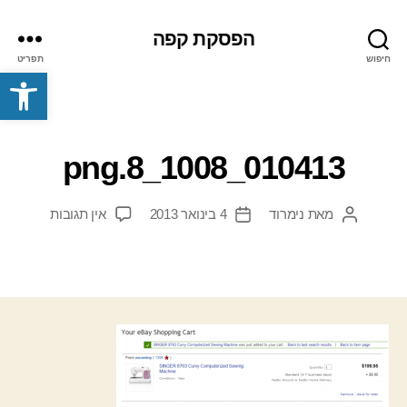
הפסקת קפה
חיפוש
תפריט
פתח סרגל נגישות
010413_1008_8.png
על
מאת
נימרוד
4 בינואר 2013
אין תגובות
המחבר
תאריך
010413_1008_8.png
הפוסט
פוסט