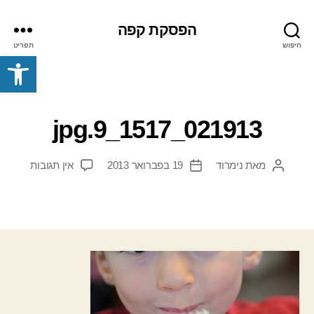
הפסקת קפה
חיפוש
תפריט
פתח סרגל נגישות
021913_1517_9.jpg
על
מאת
נימרוד
19 בפברואר 2013
אין תגובות
המחבר
תאריך
021913_1517_9.jpg
הפוסט
פוסט