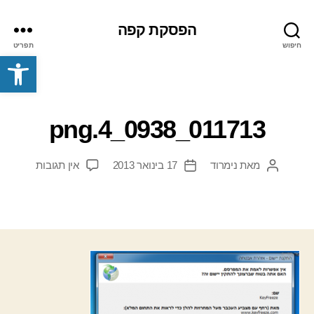
הפסקת קפה
חיפוש
תפריט
פתח סרגל נגישות
011713_0938_4.png
על
מאת
נימרוד
17 בינואר 2013
אין תגובות
המחבר
תאריך
011713_0938_4.png
הפוסט
פוסט