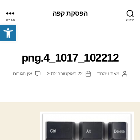
הפסקת קפה
חיפוש
תפריט
פתח סרגל נגישות
102212_1017_4.png
על
מאת
נימרוד
22 באוקטובר 2012
אין תגובות
המחבר
תאריך
02212_1017_4.png
הפוסט
פוסט