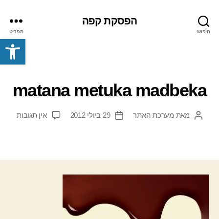
הפסקת קפה
חיפוש
תפריט
פתח סרגל נגישות
matana metuka madbeka
על
מאת
מערכת האתר
29 ביולי 2012
אין תגובות
המחבר
תאריך
atana
הפוסט
פוסט
etuka
dbeka