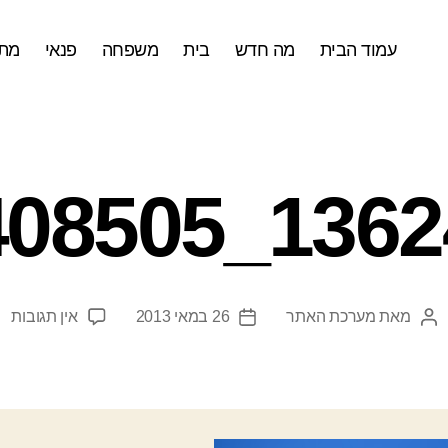
עמוד הבית
מה חדש
בית
משפחה
פנאי
מתכ
1362421_7
על
מאת
מערכת האתר
26 במאי 2013
אין תגובות
המחבר
תאריך
8505
הפוסט
פוסט