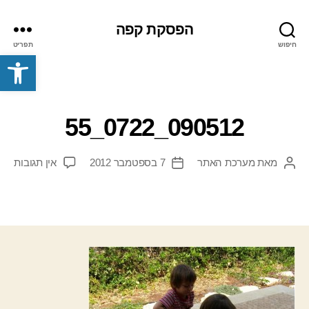
הפסקת קפה
חיפוש
תפריט
פתח סרגל נגישות
090512_0722_55
על
מאת
מערכת האתר
7 בספטמבר 2012
אין תגובות
המחבר
תאריך
0722_55
הפוסט
פוסט