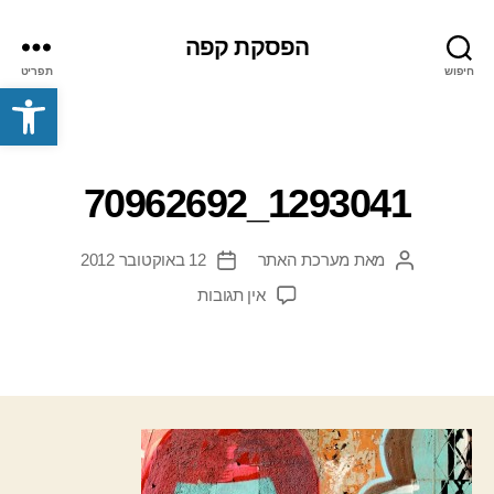
הפסקת קפה
חיפוש
תפריט
פתח סרגל נגישות
1293041_70962692
מאת
מערכת האתר
12 באוקטובר 2012
המחבר
תאריך
הפוסט
פוסט
על
אין תגובות
1293041_70962692