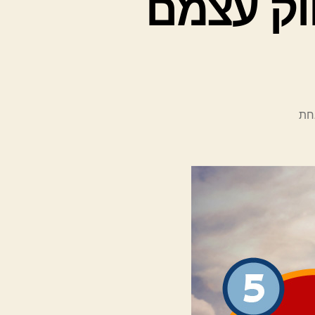
וק עצמם
על
חת
טיפים
לאמנים
שרוצים
לשווק
עצמם
דרך
הבלוג