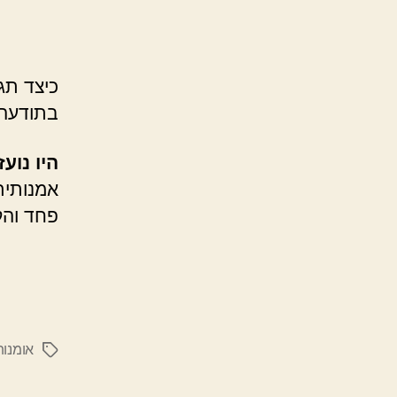
כיצד תג
בתודעה
היו נוע
אמנותית
פחד והק
אומנות
תגיות