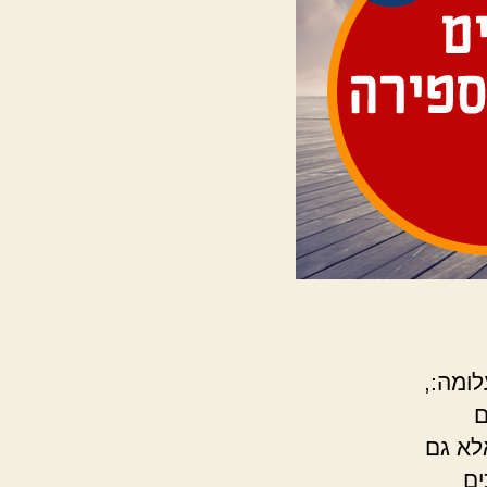
ומה:,
ם
לא גם
ים