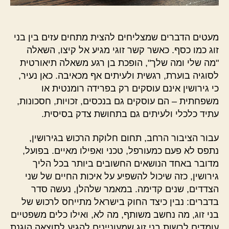
מעטים הדברים שמצליחים להצית מתחים עזים בין בני
זוג כמו כסף. כאשר קשר זוגי מגיע אל קיצו, השאלה
"מה שלי ומה שלך", הופכת בן רגע משאלה תיאורטית
לסוגיה בוערת, רגשית ולעיתים אף מכאיבה. כאן נעיר,
כי גירושין אינם עוסקים רק בפרידה רומנטית או
משפחתית – הם עוסקים גם בנכסים, זכויות, חסכונות,
עתיד כלכלי ולעיתים גם בתחושת צדק בסיסית.
עבור הציבור הרחב, תחום חלוקת הרכוש בגירושין,
נתפס לא פעם כמעורפל, טכני ואפילו מאיים. בפועל,
מדובר באחד הנושאים החשובים ביותר בכל הליך
גירושין, כזה שיכול להשפיע על איכות החיים של שני
הצדדים, שנים קדימה. במאמר שלהלן, נעשה סדר
בדברים: נבין כיצד החוק בישראל מתייחס לרכוש של
בני זוג, מה נחשב משותף, מה לא, ואילו כלים משפטיים
עומדים לרשות בני זוג שמעוניינים להגיע לתוצאה הוגנת