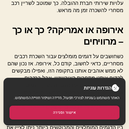
עלויות שירותי חברת ההובלה. כך שמוטב לשריין רכב
מסחרי להשכרה זמן מה מראש.
אירופה או אמריקה? כך או כך
– מרוויחים
כשחושבים על דגמים מומלצים עבור השכרת רכבים
מסחריים, כדאי לחשוב, קודם כל, אירופה. אז נכון שהם
לא ממש אוהבים אותנו בתקופה הזו, ואפילו מבקשים
להדיח אותנו מתחרות האירוויזיון, אבל ברכבים
מסחריים, הם עושים את העבודה מצוין. דגמים
הגדרות עוגיות
איטלקיים, צרפתיים ונוספים, הנחשבים אמינים,
האתר משתמש בעוגיות לצורכי תפעול, מדידה ושיפור חוויית המשתמש.
חסכוניים, בטוחים וכאלה המעניקים חווית נסיעה
נעימה, הן לנהג והן לנוסעים, מוצעים להשכרה בחברות
אישור וסגירה
השונות.
בין הדגמים המומלצים והמבוקשים ביותר ניתן לציין את