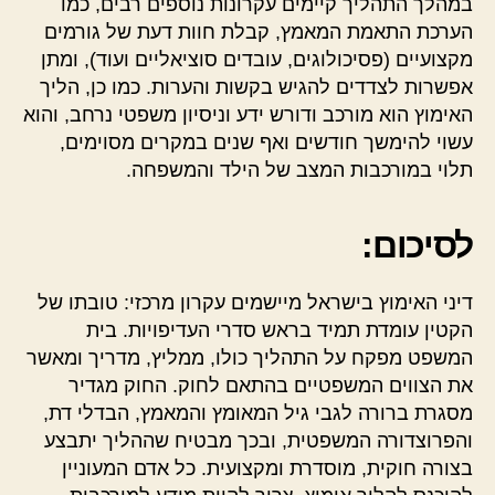
במהלך התהליך קיימים עקרונות נוספים רבים, כמו
הערכת התאמת המאמץ, קבלת חוות דעת של גורמים
מקצועיים (פסיכולוגים, עובדים סוציאליים ועוד), ומתן
אפשרות לצדדים להגיש בקשות והערות. כמו כן, הליך
האימוץ הוא מורכב ודורש ידע וניסיון משפטי נרחב, והוא
עשוי להימשך חודשים ואף שנים במקרים מסוימים,
תלוי במורכבות המצב של הילד והמשפחה.
לסיכום:
דיני האימוץ בישראל מיישמים עקרון מרכזי: טובתו של
הקטין עומדת תמיד בראש סדרי העדיפויות. בית
המשפט מפקח על התהליך כולו, ממליץ, מדריך ומאשר
את הצווים המשפטיים בהתאם לחוק. החוק מגדיר
מסגרת ברורה לגבי גיל המאומץ והמאמץ, הבדלי דת,
והפרוצדורה המשפטית, ובכך מבטיח שההליך יתבצע
בצורה חוקית, מוסדרת ומקצועית. כל אדם המעוניין