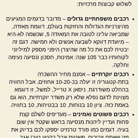
לשלוש קבוצות מרכזיות:
רכבים משפחתיים גדולים
– מדובר בדגמים המגיעים
מהיצרניות הגדולות והחזקות בעולם, דוגמת מאזדה,
שמביאה עלינו לטובה את המאזדה 5, שכשמה לא-היא
– מיועדת דווקא לשבעה אנשים ולא חמישה. דגם זה
יבטיח לכם את כל מה שהיצרן היפני מספק למיליוני
לקוחותיו כבר 105 שנה: אמינות, חסכון ונסיעה נעימה
וחלקה.
רכבים יוקרתיים
– אמנם מחיר ההשכרה
בתת-קטגוריה זו יעלה בכ-10-20 אחוזים, אבל החוויה
בהחלט משודרגת. ניסאן X טרייל, למשל, זו דוגמא
מצוינת לדגם נפלא שלא רק משדר יוקרתיות, הוא גם
באמת כזה. ציון 10 בנוחות, 10 בבטיחות, 10 בחוויה.
רכבים פשוטים ואמינים
– מעדיפים לשלם קצת
פחות ועדיין ליהנות מנסיעה בראש שקט? אין שום
בעיה. דגמים כמו פורד טרנזיט יספקו לכם בדיוק את
מה שאתם צריכים. פשטות אבל בקטע טוב! אגב,