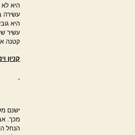
היא לא 
עשירה ב
היא גובל
עשיר של
קטנה אב
קניון וי
.
ישנם מק
מכך. אב
הנחל הז