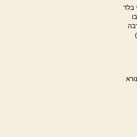
 בלד
בו
רבה
ורא