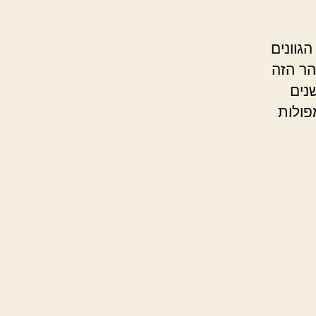
גוונים
הר הזה
נים
פולות