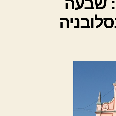
: שבעה
סלובניה
ם
ים
ץ
:
ה
מות
בים
ות
בניה