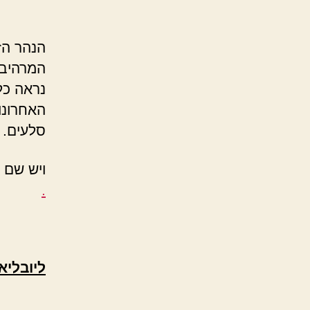
הנהר הז
המרהיבי
נראה כל
האחרונו
סלעים.
ויש שם 
.
ליובליא
.