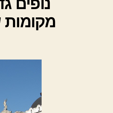
נופים ג
מקומות ש