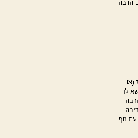
ם הרבה
(או
א לו
רבה
ביבה
ם נוף