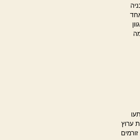
ניה
אחד
ון
מה
עו
ת ערוץ
זורמים