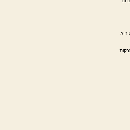
בהם.
 היא
זרקות