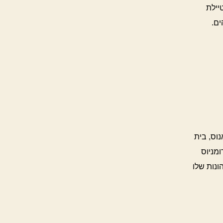
טיילת
ים.
וס, בית
מניוס
 הבהונות שלו