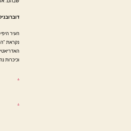
שבהם. אספ
דוברובניק
העיר היפי
נקראת "הפ
האדריאטי, 
וכיכרות נה
.
.