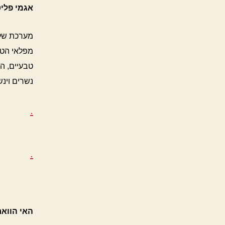
אגמי פליטביצ'ה (s
מפלאי הטב
טבעיים, הא
נשרים וינש
.
.
האי הוואר (var