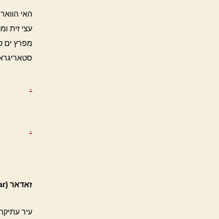
האי הוואר
עצי זית ומ
מפרץ ים ט
סטאריגראד
.
.
זאדאר (Zadar)
עיר עתיקה