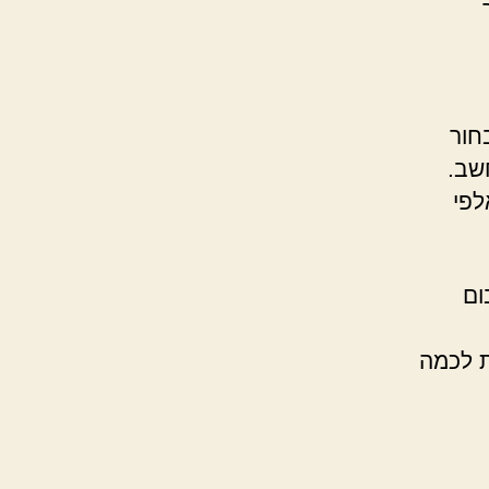
חור
שב.
לפי
ום
ת לכמה