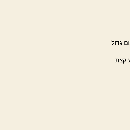
ור אלבום גדול
ע קצת