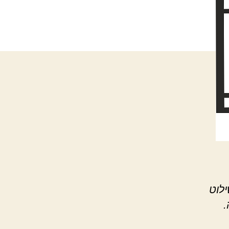
לוט
.