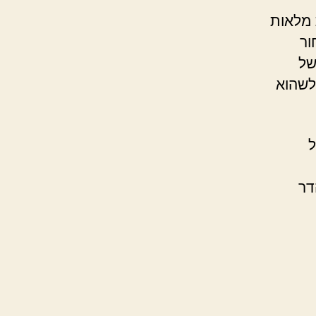
 מלאות
ור
של
כלשהוא
ל
דר