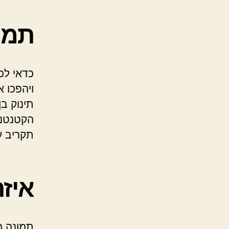
תמו
כדאי לכ
ויהפכו א
תינוק ב
הקטנטנו
תקריב ע
איז
תמונה מ