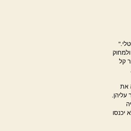
לי."
ולמחוק
ר קל
 את
עליהן.
ה
 יכנסו