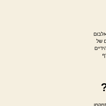
אלבום
ם של
ידיים
ף
מקמו