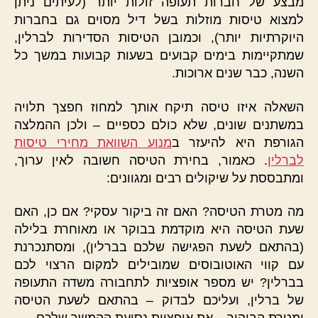
מבצע של חברות תעופה זולות יותר (לעיתים ניתן
למצוא טיסות מוזלות בשל דיל מסוים גם בחברות
היוקרתיות יותר), וכמובן הטיסות הסדירות לברלין,
שמתקיימות בימים קבועים בשעות קבועות במשך כל
השנה, כבר שנים ארוכות.
השאלה איזו טיסה תיקח אותך למחוז חפצך תלויה
במשתנים שונים, שלא כולם כספיים – ולכן ההמלצה
הגורפת היא להיעזר ב
מנוע השוואת מחירי טיסות
לברלין
. כאמור, בחירת הטיסה חשובה לאין ערוך,
ומתבססת על שיקולים רבים ומגוונים:
מה מטרת הטיסה? האם זה ביקור עסקי? אם כן, האם
שעת הטיסה היא מוקדמת בבוקר או מאוחרת בלילה
(בהתאם לשעת הפגישה שלכם בברלין), ומסתנכרנת
עם קווי האוטובוסים שמובילים למקום הרצוי לכם
בברלין? יש מספר אופציות לתחבורה משדה התעופה
של ברלין, ועליכם לבדוק – בהתאם לשעת הטיסה