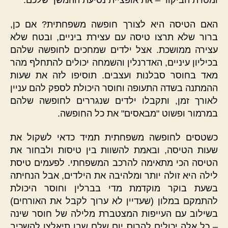
ומטרת הביקור – את אופציית נסיעת ההמשך שלכם.
האם הטיסה היא לצורך חופשה משפחתית? אם כן,
ברור שלא תרצו טיסה עם עצירת ביניים, ובטח שלא
עצירה ממושכת. אצל ילדים שמחכים לחופשה שלהם
בכיליון עיניים, האדרנלין והשמחה יכולים להתחלף מהר
מאד בחוסר סבלנות ועצבים. תוסיפו לזה את שעות
ההמתנה בשדה התעופה וחוסר היכולת לספק להם עניין
לאורך זמן, ותקבלו ילדים שנגררים לחופשה שלהם
במרמור ופשוט "מבאסים" את כל החופשה.
כשטסים לחופשה משפחתית תמיד כדאי לשקול את
שעות הטיסה, ובאמת להשוות בין טיסות ולבחור את
הטיסה הכי מתאימה להרכב המשפחתי. לפעמים טיסת
לילה היא זולה יותר ומלהיבה את הילדים, אבל הנחיתה
בשעת בוקר מוקדמת מדי בברלין וחוסר היכולת
להתמקם במלון (שעדיין לא ערוך לקבל את האורחים)
בשילוב עם העייפות המצטברת מלילה של חוסר שינה
– כל אלה יכולים להרוס יום שלם שבו תיאלצו להשכיב