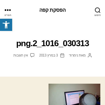
הפסקת קפה
חיפוש
תפריט
פתח סרגל נגישות
030313_1016_2.png
על
מאת
נימרוד
3 במרץ 2013
אין תגובות
המחבר
תאריך
030313_1016_2.png
הפוסט
פוסט