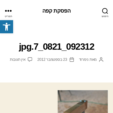
הפסקת קפה
חיפוש
תפריט
פתח סרגל נגישות
092312_0821_7.jpg
על
מאת
נימרוד
23 בספטמבר 2012
אין תגובות
המחבר
תאריך
2312_0821_7.jpg
הפוסט
פוסט