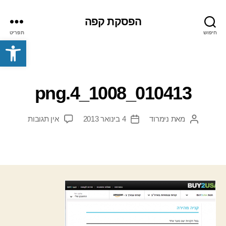
הפסקת קפה
חיפוש
תפריט
פתח סרגל נגישות
010413_1008_4.png
על
מאת
נימרוד
4 בינואר 2013
אין תגובות
המחבר
תאריך
010413_1008_4.png
הפוסט
פוסט