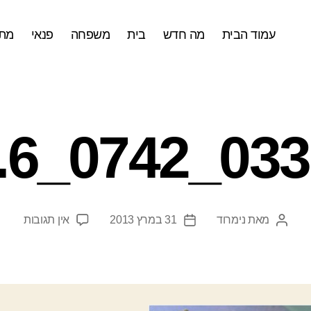
עמוד הבית
מה חדש
בית
משפחה
פנאי
מתכ
033113_0
על
מאת
נימרוד
31 במרץ 2013
אין תגובות
המחבר
תאריך
3_0742_6.jpg
הפוסט
פוסט