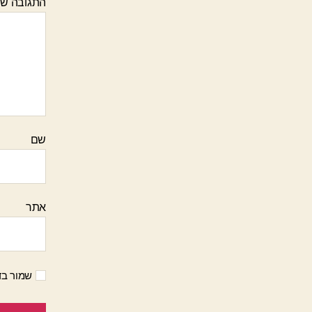
התגובה ש
שם
אתר
שמור בד