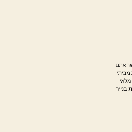
שר אתם
 מביתי
מלאי
 בנייר