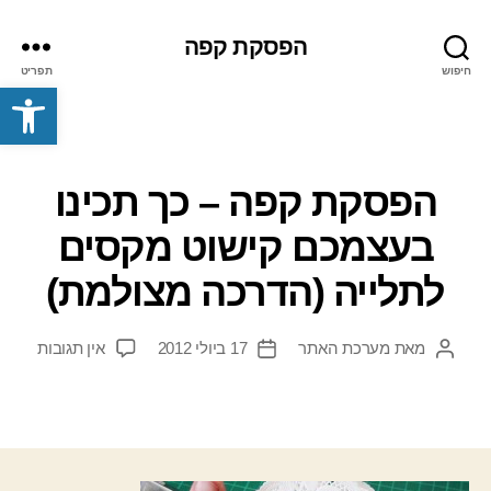
הפסקת קפה
חיפוש
תפריט
פתח סרגל נגישות
הפסקת קפה – כך תכינו
בעצמכם קישוט מקסים
לתלייה (הדרכה מצולמת)
על
מאת
מערכת האתר
17 ביולי 2012
אין תגובות
המחבר
תאריך
הפסק
הפוסט
פוסט
קפה
–
כך
תכינו