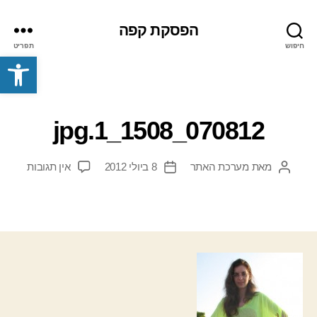
הפסקת קפה
חיפוש
תפריט
פתח סרגל נגישות
070812_1508_1.jpg
על
מאת
מערכת האתר
8 ביולי 2012
אין תגובות
המחבר
תאריך
0812_1508_1.jpg
הפוסט
פוסט