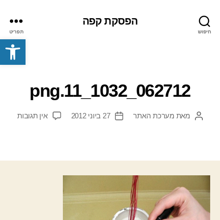
הפסקת קפה
חיפוש
תפריט
פתח סרגל נגישות
062712_1032_11.png
על
מאת
מערכת האתר
27 ביוני 2012
אין תגובות
המחבר
תאריך
712_1032_11.png
הפוסט
פוסט