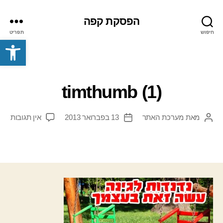
הפסקת קפה
חיפוש
תפריט
פתח סרגל נגישות
timthumb (1)
על
מאת
מערכת האתר
13 בפברואר 2013
אין תגובות
המחבר
תאריך
umb
הפוסט
פוסט
(1)